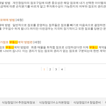
포개발 방법 개인창업자의 점포구입에 따른 중요성은 해당 점포에 내가 선택한 아이템
금액에 따른 손익분기를 바르게 알고 투자회수성이 가능한지의 여부와 점포의 권리관
점포매매 방법
[
새창
]
포매매 방법 일반적으로 점포를 운영하는 점주들은 점포를 빼기로 마음속으로 결정하면
를 구두접수 하게 됩니다.하지만 이런경우는 지극히 장기적이고 또한 점포를 당분간 
 상가점포
부동산
계약 방법편
[
새창
]
가점포
부동산
계약 방법편 최종 매물을 최적합 점포로 선정하셨다면 이제
부동산
계약을
나뉘어 집니다. 이는 권리가 있는 점포와 권리가 없는 점포로 구분되는데 한번 계약
1
2
3
4
식당창업114 추천업체정보
식당창업114 소자본창업
식당창업114 창업준비