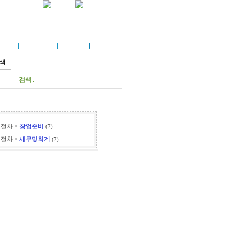
활정보
편안한쉼터
고객센터
검색
:
절차 >
창업준비
(7)
절차 >
세무및회계
(7)