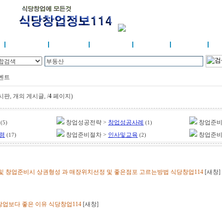
템
창업성공전략
식당창업114
창업컨설턴트
부동산정보
온라인뉴스
생
벤트
시판,
개의 게시글,
/
4
페이지)
창업성공전략 >
창업성공사례
창업준비
(5)
(1)
령
창업준비절차 >
인사및교육
창업준비
(17)
(2)
 창업준비시 상권형성 과 매장위치선정 및 좋은점포 고르는방법 식당창업114
[
새창
]
업보다 좋은 이유 식당창업114
[
새창
]