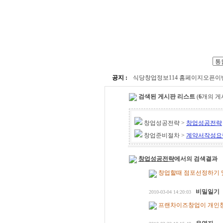
창업준비절차
추천창업아이
공지 :
식당창업정보114 홈페이지오픈이
검색된 게시판 리스트
(
6
개의 게
창업성공전략 >
창업성공전략
창업준비절차 >
계약서작성요
창업성공전략
에서의 검색결과
창업할때 점포선정하기 및
비밀일기
2010-03-04 14:20:03
프랜차이즈창업이 개인창