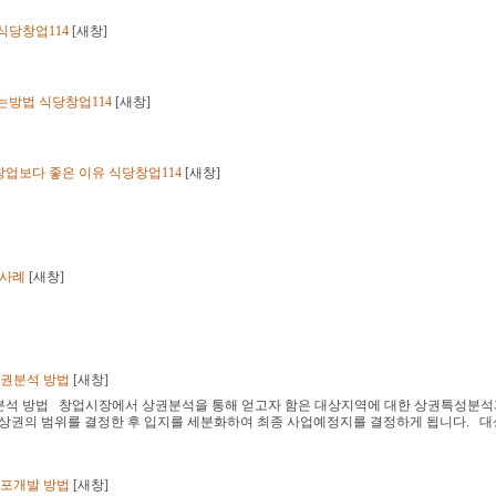
식당창업114
[
새창
]
는방법 식당창업114
[
새창
]
업보다 좋은 이유 식당창업114
[
새창
]
공사례
[
새창
]
상권분석 방법
[
새창
]
상권분석 방법 창업시장에서 상권분석을 통해 얻고자 함은 대상지역에 대한 상권특성분석
 상권의 범위를 결정한 후 입지를 세분화하여 최종 사업예정지를 결정하게 됩니다. 대
점포개발 방법
[
새창
]