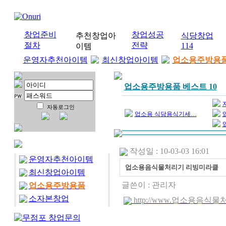
창업준비
창업성공
추천창업아
식당창업
절차
전략
114
이템
운영자추천아이템
최신창업아이템
업소용주방용
업소용주방용품 베스트 10
자동로그인
업소용 식당용식기세…
작성일 : 10-03-03 16:01
운영자추천아이템
업소용음식물처리기 리빙미라클
최신창업아이템
글쓴이 :
관리자
업소용주방용품
소자본창업
http://www.업소용음식물처