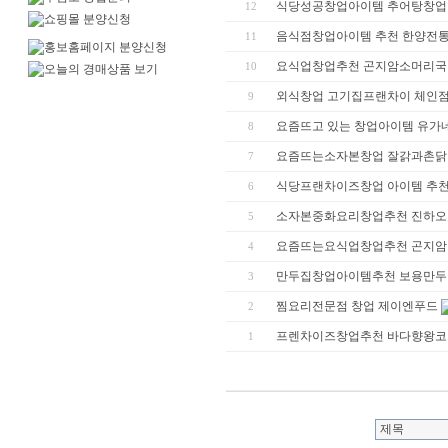
식당성공창업아이템 추어탕창업
12
음식점창업아이템 추천 한양전
11
요식업창업추천 곤지암소머리국
10
외식창업 고기집프랜차이 체인점
9
요즘뜨고 있는 창업아이템 유가
8
요즘뜨는소자본창업 잘갉과촌닭
7
식당프랜차이즈창업 아이템 추천
6
소자본중화요리창업추천 진하오
5
요즘뜨는요식업창업추천 곤지암
4
만두집창업아이템추천 보용만두
3
찜요리전문점 창업 제이엔푸드
2
프렌차이즈창업추천 바다향왕코
1