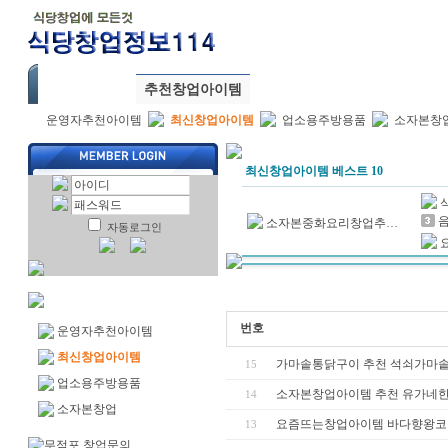
창업준비절차
창업성공전략
식당창업114
추천창업아이템
운영자추천아이템
최신창업아이템
업소용주방용품
소자본창
최신창업아이템 베스트 10
소자본중화요리창업추…
자동로그인
번호
운영자추천아이템
최신창업아이템
가마솥통닭구이 추천 석쇠가마
15
업소용주방용품
소자본창업아이템 추천 유가네
14
소자본창업
요즘뜨는창업아이템 바다향왕
13