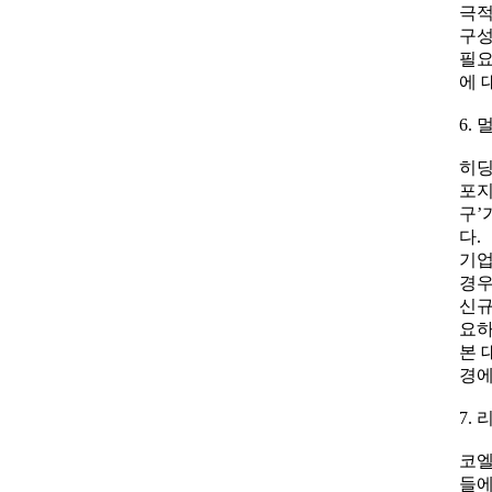
극적
구성
필요
에 
6.
히딩
포지
구’
다.
기업
경우
신규
요하
본 
경에
7.
코엘
들에