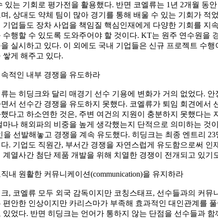
수 있는 기회로 평가전을 활용했다. 반면 코엘류는 1년 2개월 동안
며, 상대도 약체 팀이 많아 경기를 통해 배울 수 있는 기회가 적었
 기업들도 장차 사업을 책임질 핵심인재에게 다양한 기회를 지속
 수행할 수 있도록 도와주어야 할 것이다. KT는 원주 연수원을
을 실시하고 있다. 이 외에도 국내 기업들은 신규 프로젝트 수행
 쌓게 해주고 있다.
 지속적인 내부 경쟁을 유도하라
류는 히딩크와 달리 매경기 선수 기용에 변화가 거의 없었다. 안정
면서 선수간 경쟁을 유도하지 못했다. 코엘류가 퇴임 회견에서 
했다고 하소연한 것은, 주변 여건의 지원이 충분하지 못했다는 
얼마나 해외파의 비중을 높게 생각했는지 단적으로 의미하는 것이다
인을 선발해놓고 경쟁을 계속 유도했다. 히딩크는 최종 엔트리 
다. 기업도 직원간, 부서간 경쟁을 자연스럽게 유도함으로써 인재
 계열사간 첨단 제품 개발을 위해 치열한 경쟁이 전개되고 있기도
 조직내 원활한 커뮤니케이션(communication)을 유지하라
크, 코엘류 모두 외국 감독이지만 코칭스태프, 선수들과의 커뮤
 편안한 인상이지만 카리스마가 부족해 효과적인 대인관계를 풀
 있었다. 반면 히딩크는 언어가 통하지 않는 단점을 선수들과 함