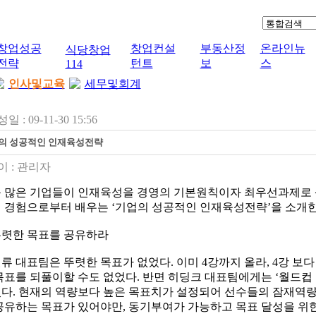
창업성공
창업컨설
부동산정
온라인뉴
식당창업
전략
턴트
보
스
114
인사및교육
세무및회계
일 : 09-11-30 15:56
의 성공적인 인재육성전략
 :
관리자
 많은 기업들이 인재육성을 경영의 기본원칙이자 최우선과제로 
 경험으로부터 배우는 ‘기업의 성공적인 인재육성전략’을 소개한
 뚜렷한 목표를 공유하라
류 대표팀은 뚜렷한 목표가 없었다. 이미 4강까지 올라, 4강 보다 
목표를 되풀이할 수도 없었다. 반면 히딩크 대표팀에게는 ‘월드컵 
다. 현재의 역량보다 높은 목표치가 설정되어 선수들의 잠재역량
공유하는 목표가 있어야만, 동기부여가 가능하고 목표 달성을 위