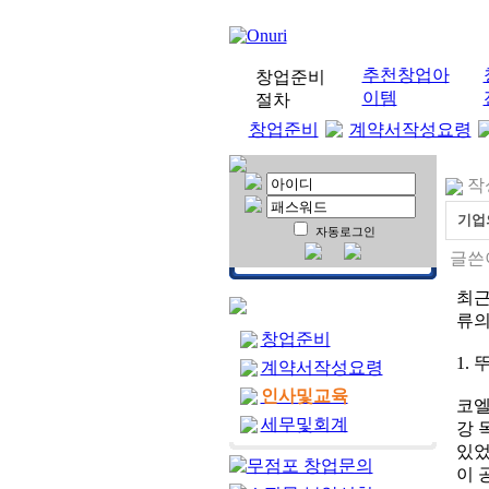
추천창업아
창업준비
이템
절차
창업준비
계약서작성요령
작성
기업
자동로그인
글쓴이
최근
류의
창업준비
1.
계약서작성요령
인사및교육
코엘
세무및회계
강 
있었
이 