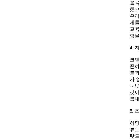
울 
했으
우리
제를
교육
험을
4.
코엘
존하
불과
가 
∼3
것이
룹내
5.
히딩
류는
탓도