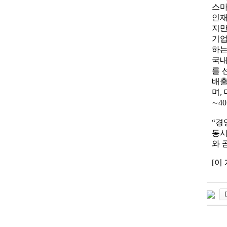
스마
인재
지만
기업
하는
국내
를 
배출
며,
∼4
“경
동시
와 
[이