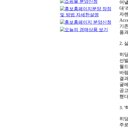
어낼
대’
자렌지
Acc
기존
품과
2.
히딩
선발
월드
바람
결과
굴에
공고
했다
3. 
히딩
주로