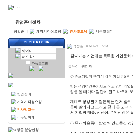
추천창업아이템
창업성공전략
식당창업114
창업준비절차
창업준비
계약서작성요령
인사및교육
세무및회계
작성일 : 09-11-30 15:28
잘나가는 기업에는 독특한 기업문화
자동로그인
글쓴이 :
관리자
◇ 중소기업이 빠지기 쉬운 기업문화에 
힘든 경영여건속에서도 작고 강한 기업
업을 볼 때마다 감탄이
절로 나오며 또
창업준비
제대로 형성된 기업문화는 먼저 함께
계약서작성요령
통해 알려지고 그리고 찾아
온 고객의
인사및교육
서 기업의 매출, 생산성, 수익신장은
세무및회계
◇ 무재해운동이 발전해 인간중심 경