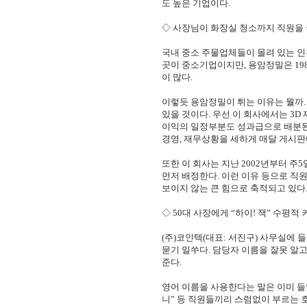
도 높은 기업이다.
◇ 사장님이 화장실 청소까지 직원을
국내 중소 주물업체들이 몰려 있는 인
곳이 중소기업이지만,
용암정밀은 19
이 많다.
이렇듯 용암정밀이 튀는 이유는 뭘까.
있을 것이다. 우선 이 회사
에서는 3D
이익의 일정부분도 성과급으로 배분된
경영, 재무상황을
세하게 매달 게시판
또한 이 회사는 지난 2002년부터 주
먼저 배정한다. 이런 이유 등으로
직원
보이지 않는 큰 힘으로 축적되고 있다
◇ 50대 사장에게 “하이! 잭” 수평적
(주)코인텍(대표: 서진구) 사무실에
묻기 일쑤다.
담당자 이름을 잘못 알고
준다.
영어 이름을 사용한다는 말은 이미 
니” 등 직원들끼리
스럼없이 부르는 호