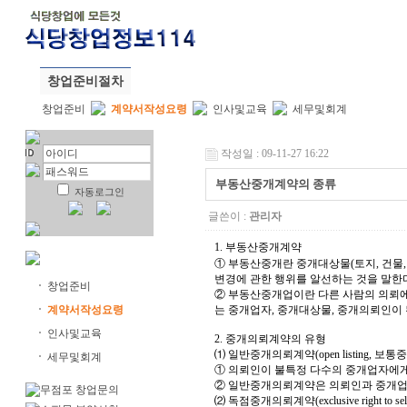
추천창업아이템
창업성공전략
식당창업114
창업준비절차
창업준비
계약서작성요령
인사및교육
세무및회계
작성일 : 09-11-27 16:22
부동산중개계약의 종류
자동로그인
글쓴이 :
관리자
1. 부동산중개계약
① 부동산중개란 중개대상물(토지, 건물,
변경에 관한 행위를 알선하는 것을 말한다
창업준비
② 부동산중개업이란 다른 사람의 의뢰에
계약서작성요령
는 중개업자, 중개대상물, 중개의뢰인이 
인사및교육
2. 중개의뢰계약의 유형
⑴ 일반중개의뢰계약(open listing, 보
세무및회계
① 의뢰인이 불특정 다수의 중개업자에게
② 일반중개의뢰계약은 의뢰인과 중개업
⑵ 독점중개의뢰계약(exclusive right to s