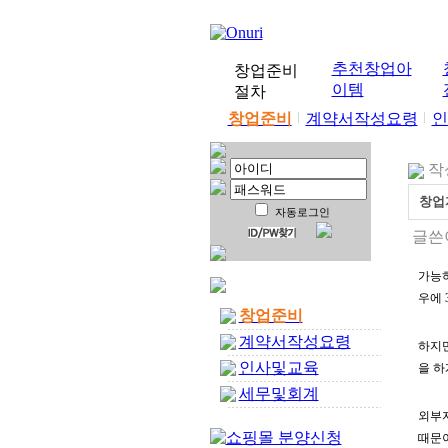
추천창업아
창업준비
이템
절차
창업준비
계약서작성요령
인
작성
창업
자동로그인
글쓴이
가능하
우에 
창업준비
계약서작성요령
하지만
인사및교육
을 하
세무및회계
외부자
때문이