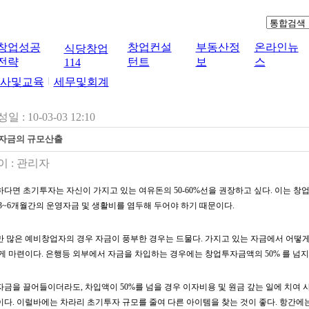
창업성공
창업컨설
부동산정
온라인뉴
식당창업
전략
턴트
보
스
114
사및교육
세무및회계
일 : 10-03-03 12:10
자금의 규모산출
 :
관리자
다면 초기투자는 자신이 가지고 있는 여유돈의 50-60%선을 권장하고 싶다. 이는 창
3~6개월간의 운영자금 및 생활비를 염두해 두어야 하기 때문이다.
 많은 예비창업자의 경우 자금이 풍부한 경우는 드물다. 가지고 있는 자금에서 어떻게
게 마련이다. 은행등 외부에서 자금을 차입하는 경우에는 창업투자금액의 50% 를 넘지
금을 끌어들이더라도, 차입액이 50%를 넘을 경우 이자비용 및 원금 갚는 일에 치여
다. 이럴바에는 차라리 초기투자 규모를 줄여 다른 아이템을 찾는 것이 좋다. 항간