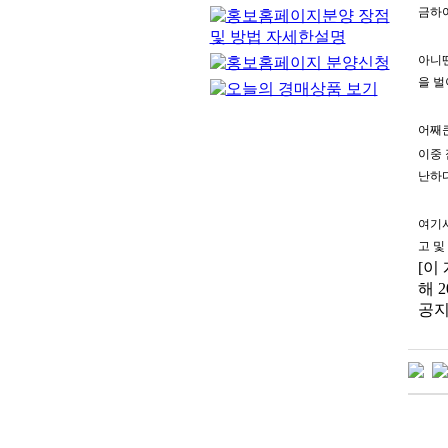
금하여
아니땐
을 벌
어째큰
이중 
난하다
여기서
고 및
[이
해 2
공지