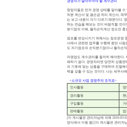
경영자가 알아두어야 할 계수관리
창업자들은 먼저 경영 상태를 알아볼 수
처분 계산서 및 결손금 처리 계산서, 
는 보고 내용이 각기 다르기 때문이다. 
하는 연습을 해보는 것이 바람직할 것이
분기점의 이해, 월차손익계산 정도만 충
점포를 번성시키기 위해서는 점포운영 중
사에서 관련된 업무를 수행해 왔던 사람
도 자기점포의 손익분기점이나 월차손익계
자영업도 계수관리를 철저히 해야한다. 
패하기 쉽다. 경영자라면 당연히 상품판
의 기호에 맞는 상품을 구매하여 진열해
력을 갖출 수 있는 것이다. 나는 세무사
<소규모 사업 경영주의 조직표>
인사활동
영업
경리활동
현금
구입활동
거래
판매활동
접객
[이 게시물은 관리자님에 의해 2010-03-03
양식에서 이동 됨] [이 게시물은 관리자님에 의