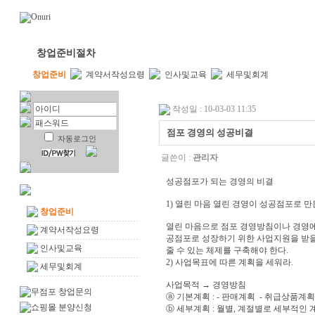
추천창업아이템
창업성공전략
식당창업114
창업준비절차
창업준비
계약서작성요령
인사및교육
세무및회계
작성일 : 10-03-03 11:35
점포 경영의 성공비결
자동로그인
글쓴이 :
관리자
성공점포가 되는 경영의 비결
1) 열린 마음 열린 경영이 성공점포로 만
창업준비
열린 마음으로 점포 경영방침이나 경영에 
계약서작성요령
공점포로 성장하기 위한 사업지원을 받을 
인사및교육
줄 수 있는 체제를 구축해야 한다.
2) 사업목표에 따른 계획을 세워라.
세무및회계
사업목적 → 경영방침
ⓐ 기본계획 : - 판매계획 - 취급상품계
ⓑ 세부계획 : 월별, 계절별로 세부적인 